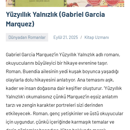
Yüzyıllık Yalnızlık (Gabriel Garcia
Marquez)
Dünyadan Romanlar
Eylül 21, 2025
Kitap Uzmanı
Yorum
yapılmamış
Gabriel Garcia Marquez’in Yüzyıllık Yalnızlık adlı romanı,
okuyucularını büyüleyici bir hikaye evrenine taşır.
Roman, Buendia ailesinin yedi kuşak boyunca yaşadığı
olaylarla dolu hikayesini anlatıyor. Ana temasını aşk,
kader ve insan doğasına dair keşifler oluşturur. ‘Yüzyıllık
Yalnızlık’ı okumalısınız çünkü Marquez’in eşsiz anlatım
tarzı ve zengin karakter portreleri sizi derinden
etkileyecek. Roman, genç yetişkinler ve üstü okuyucular
için uygundur, çünkü içeriğinde karmaşık temalar ve
derin gözlemler barındırır. Kitap hakkında merak