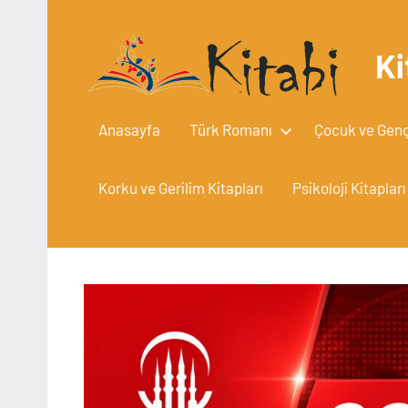
İçeriğe
geç
Ki
Anasayfa
Türk Romanı
Çocuk ve Gençl
Korku ve Gerilim Kitapları
Psikoloji Kitapları