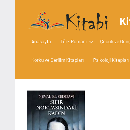
İçeriğe
geç
Ki
Anasayfa
Türk Romanı
Çocuk ve Gençl
Korku ve Gerilim Kitapları
Psikoloji Kitapları