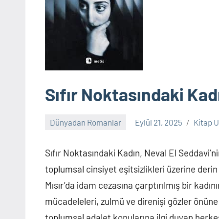
Sıfır Noktasındaki Kad
Dünyadan Romanlar
Eylül 21, 2025
Kitap 
Yorum
yapılmamış
Sıfır Noktasındaki Kadın, Neval El Seddavi’
toplumsal cinsiyet eşitsizlikleri üzerine deri
Mısır’da idam cezasına çarptırılmış bir kadın
mücadeleleri, zulmü ve direnişi gözler önüne 
toplumsal adalet konularına ilgi duyan herk