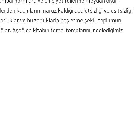
lumsal normlara ve cinsiyet rollerine meydan okur.
rden kadınların maruz kaldığı adaletsizliği ve eşitsizliği
 zorluklar ve bu zorluklarla baş etme şekli, toplumun
ağlar. Aşağıda kitabın temel temalarını incelediğimiz