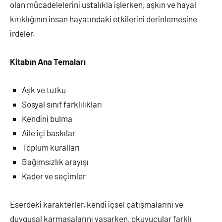
olan mücadelelerini ustalıkla işlerken, aşkın ve hayal
kırıklığının insan hayatındaki etkilerini derinlemesine
irdeler.
Kitabın Ana Temaları
Aşk ve tutku
Sosyal sınıf farklılıkları
Kendini bulma
Aile içi baskılar
Toplum kuralları
Bağımsızlık arayışı
Kader ve seçimler
Eserdeki karakterler, kendi içsel çatışmalarını ve
duygusal karmaşalarını yaşarken, okuyucular farklı