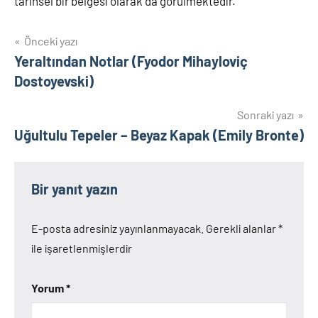
tarihsel bir belgesi olarak da görülmektedir.
Yazı
Önceki yazı
Yeraltından Notlar (Fyodor Mihayloviç
gezinmesi
Dostoyevski)
Sonraki yazı
Uğultulu Tepeler – Beyaz Kapak (Emily Bronte)
Bir yanıt yazın
E-posta adresiniz yayınlanmayacak.
Gerekli alanlar
*
ile işaretlenmişlerdir
Yorum
*