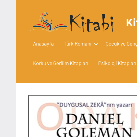
İçeriğe
geç
Ki
Anasayfa
Türk Romanı
Çocuk ve Gençl
Korku ve Gerilim Kitapları
Psikoloji Kitapları