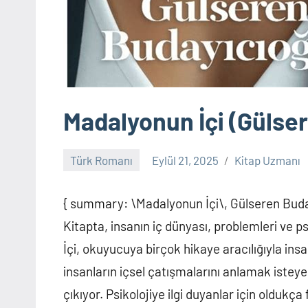
Madalyonun İçi (Gülse
Türk Romanı
Eylül 21, 2025
Kitap Uzmanı
Yorum
yapılmamış
{ summary: \Madalyonun İçi\, Gülseren Budayıc
Kitapta, insanın iç dünyası, problemleri ve ps
İçi, okuyucuya birçok hikaye aracılığıyla insa
insanların içsel çatışmalarını anlamak iste
çıkıyor. Psikolojiye ilgi duyanlar için oldukç