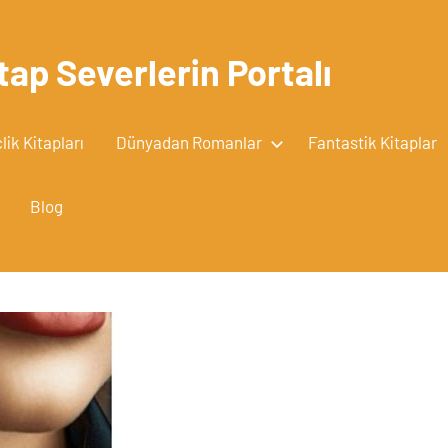
tap Severlerin Portalı
ik Kitapları
Dünyadan Romanlar
Fantastik Kitaplar
Blog