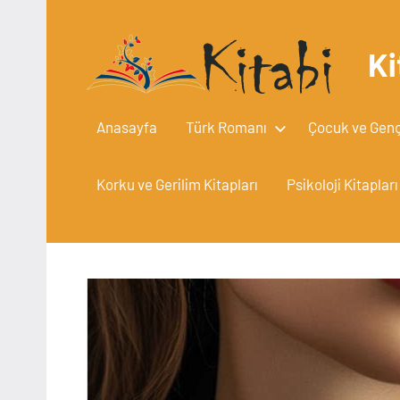
İçeriğe
geç
Ki
Anasayfa
Türk Romanı
Çocuk ve Gençl
Korku ve Gerilim Kitapları
Psikoloji Kitapları