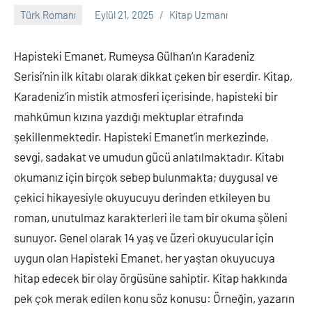
Türk Romanı
Eylül 21, 2025
Kitap Uzmanı
Yorum
yapılmamış
Hapisteki Emanet, Rumeysa Gülhan’ın Karadeniz
Serisi’nin ilk kitabı olarak dikkat çeken bir eserdir. Kitap,
Karadeniz’in mistik atmosferi içerisinde, hapisteki bir
mahkûmun kızına yazdığı mektuplar etrafında
şekillenmektedir. Hapisteki Emanet’in merkezinde,
sevgi, sadakat ve umudun gücü anlatılmaktadır. Kitabı
okumanız için birçok sebep bulunmakta; duygusal ve
çekici hikayesiyle okuyucuyu derinden etkileyen bu
roman, unutulmaz karakterleri ile tam bir okuma şöleni
sunuyor. Genel olarak 14 yaş ve üzeri okuyucular için
uygun olan Hapisteki Emanet, her yaştan okuyucuya
hitap edecek bir olay örgüsüne sahiptir. Kitap hakkında
pek çok merak edilen konu söz konusu: Örneğin, yazarın