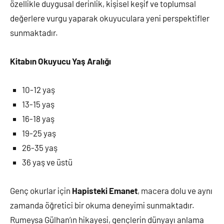
özellikle duygusal derinlik, kişisel keşif ve toplumsal
değerlere vurgu yaparak okuyuculara yeni perspektifler
sunmaktadır.
Kitabın Okuyucu Yaş Aralığı
10-12 yaş
13-15 yaş
16-18 yaş
19-25 yaş
26-35 yaş
36 yaş ve üstü
Genç okurlar için
Hapisteki Emanet
, macera dolu ve aynı
zamanda öğretici bir okuma deneyimi sunmaktadır.
Rumeysa Gülhan’ın hikayesi, gençlerin dünyayı anlama