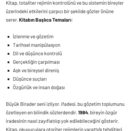
Kitap, totaliter rejimin kontrolünü ve bu sistemin bireyler
üzerindeki etkilerini çarpıcı bir şekilde gözler önüne
serer.
Kitabın Başlıca Temaları
:
İzlenme ve gözetim
Tarihsel manipülasyon
Dil ve düşünce kontrolü
Gerçekliğin çarpılması
Aşk ve bireysel direniş
Düşünce suçları
Özgürlük ve insan doğası
Büyük Birader seni izliyor. ifadesi, bu gözetim toplumunu
özetleyen en bilindik sözlerdendir.
1984
, bireyin özgür
iradesinin nasıl zayıflatılıp yok edilebileceğini gösterir.
Kitap, okuyuculara otoriter rejimlerin yarattığı tehditleri