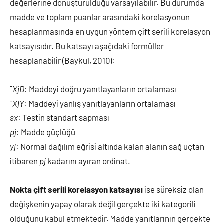
değerlerine dönüştürüldüğü varsayılabilir. Bu durumda
madde ve toplam puanlar arasındaki korelasyonun
hesaplanmasında en uygun yöntem çift serili korelasyon
katsayısıdır. Bu katsayı aşağıdaki formüller
hesaplanabilir (Baykul, 2010):
¯
XjD
: Maddeyi doğru yanıtlayanların ortalaması
¯
XjY
: Maddeyi yanlış yanıtlayanların ortalaması
sx
: Testin standart sapması
pj
: Madde güçlüğü
yj
: Normal dağılım eğrisi altında kalan alanın sağ uçtan
itibaren
pj
kadarını ayıran ordinat.
Nokta çift serili korelasyon katsayısı
ise süreksiz olan
değişkenin yapay olarak değil gerçekte iki kategorili
olduğunu kabul etmektedir. Madde yanıtlarının gerçekte