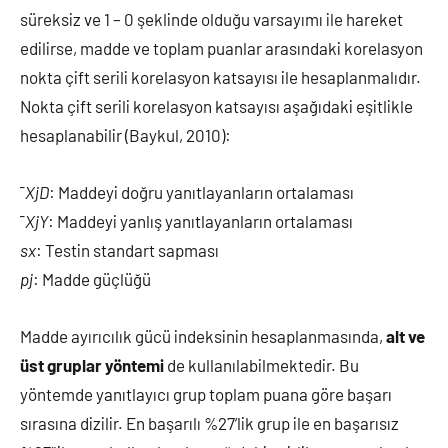
süreksiz ve 1 – 0 şeklinde olduğu varsayımı ile hareket
edilirse, madde ve toplam puanlar arasındaki korelasyon
nokta çift serili korelasyon katsayısı ile hesaplanmalıdır.
Nokta çift serili korelasyon katsayısı aşağıdaki eşitlikle
hesaplanabilir (Baykul, 2010):
¯
XjD
: Maddeyi doğru yanıtlayanların ortalaması
¯
XjY
: Maddeyi yanlış yanıtlayanların ortalaması
sx
: Testin standart sapması
pj
: Madde güçlüğü
Madde ayırıcılık gücü indeksinin hesaplanmasında,
alt ve
üst gruplar yöntemi
de kullanılabilmektedir. Bu
yöntemde yanıtlayıcı grup toplam puana göre başarı
sırasına dizilir. En başarılı %27’lik grup ile en başarısız