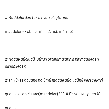
# Maddelerden tek bir veri oluşturma
maddeler <- cbind(m1, m2, m3, m4, m5)
# Madde güçlüğü (Sütun ortalamalarının bir maddeden
alınabilecek
# en yüksek puana bölümü madde güçlüğünü verecektir)
gucluk <- colMeans(maddeler) / 10
# En yüksek puan 10
gucluk