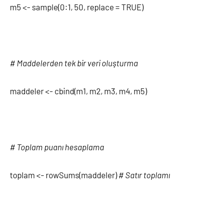
m5 <- sample(0:1, 50, replace = TRUE)
# Maddelerden tek bir veri oluşturma
maddeler <- cbind(m1, m2, m3, m4, m5)
# Toplam puanı hesaplama
toplam <- rowSums(maddeler)
# Satır toplamı