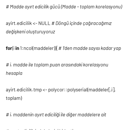
# Madde ayırt edicilik gücü (Madde – toplam korelasyonu)
ayirt.edicilik <- NULL
# Döngü içinde çağıracağımız
değişkeni oluşturuyoruz
for
(i
in
1:ncol(maddeler)){
# 1’den madde sayısı kadar yap
# i. madde ile toplam puan arasındaki korelasyonu
hesapla
ayirt.edicilik.tmp <- polycor::polyserial(maddeler[,i],
toplam)
# i. maddenin ayırt ediciliği ile diğer maddelere ait