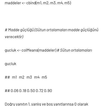
maddeler <- cbind(m1, m2, m3, m4, m5)
# Madde güçlüğü (Sütun ortalamaları madde güçlüğünü
verecektir)
gucluk <- colMeans(maddeler)
# Sütun ortalamaları
gucluk
## m1 m2 m3 m4 m5
## 0.06 0.18 0.50 0.72 0.90
Doğru yanıtın 1, yanlış ve boş yanıtlarınsa 0 olarak