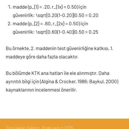
madde (p_{1} = .20, r_{1x} = 0.50) için
güvenirlik: \sqrt{0.20(1-0.20)}0.50 = 0.20
madde (p_{2} = .60, r_{2x} = 0.50) için
güvenirlik: \sqrt{0.60(1-0.40)}0.50 = 0.25
Bu örnekte, 2. maddenin test güvenirliğine katkısı, 1.
maddeye göre daha fazla olacaktır.
Bu bölümde KTK ana hatları ile ele alınmıştır. Daha
ayrıntılı bilgi için (Algina & Crocker, 1986; Baykul, 2000)
kaynaklarının incelenmesi önerilir.
Tüm Hakları Saklıdır. Kitabi.gen.tr 2025