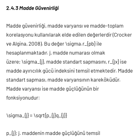
2.4.3
Madde Güvenirliği
Madde güvenirliği, madde varyansı ve madde-toplam
korelasyonu kullanılarak elde edilen değerlerdir (Crocker
ve Algina, 2008). Bu değer \sigma.r_{pb} ile
hesaplanmaktadır. j, madde numarası olmak
üzere; \sigma_{j}, madde standart sapmasını, r_{jx} ise
madde ayırıcılık gücü indeksini temsil etmektedir. Madde
standart sapması, madde varyansının kareköküdür.
Madde varyansı ise madde güçlüğünün bir
fonksiyonudur:
\sigma_{j} = \sqrt{p_{j}q_{j}}
p_{j}; j. maddenin madde güçlüğünü temsil