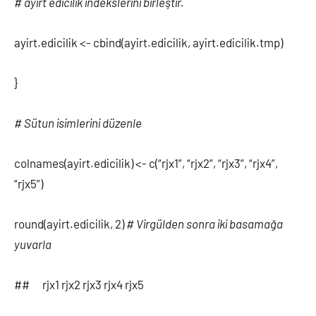
# ayırt edicilik indekslerini birleştir.
ayirt.edicilik <- cbind(ayirt.edicilik, ayirt.edicilik.tmp)
}
# Sütun isimlerini düzenle
colnames(ayirt.edicilik) <- c(“rjx1”, “rjx2”, “rjx3”, “rjx4”,
“rjx5”)
round(ayirt.edicilik, 2)
# Virgülden sonra iki basamağa
yuvarla
## rjx1 rjx2 rjx3 rjx4 rjx5