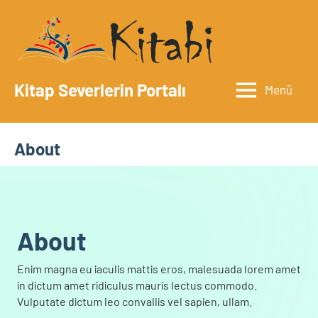
İçeriğe
geç
Kitap Severlerin Portalı
Menü
About
About​
Enim magna eu iaculis mattis eros, malesuada lorem amet
in dictum amet ridiculus mauris lectus commodo.
Vulputate dictum leo convallis vel sapien, ullam.